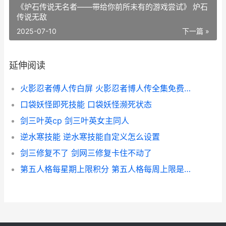
《炉石传说无名者——带给你前所未有的游戏尝试》 炉石
传说无敌
2025-07-10
下一篇 »
延伸阅读
火影忍者傅人传白屏 火影忍者博人传全集免费观看
口袋妖怪即死技能 口袋妖怪濒死状态
剑三叶英cp 剑三叶英女主同人
逆水寒技能 逆水寒技能自定义怎么设置
剑三修复不了 剑网三修复卡住不动了
第五人格每星期上限积分 第五人格每周上限是什么意思